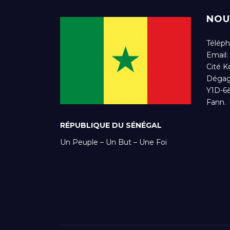
NOU
Téléph
Email:
Cité K
Dégag
Y1D-6
Fann.
RÉPUBLIQUE DU SÉNÉGAL
Un Peuple – Un But – Une Foi