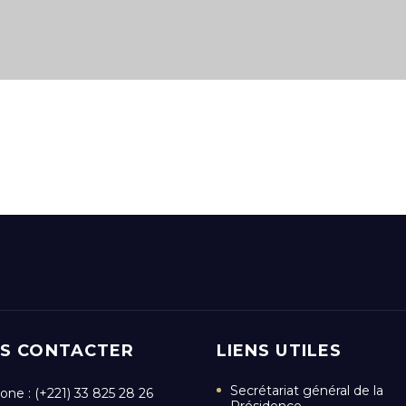
S CONTACTER
LIENS UTILES
Secrétariat général de la
one : (+221) 33 825 28 26
Présidence