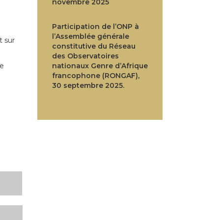
novembre 2025
Participation de l’ONP à
l’Assemblée générale
t sur
constitutive du Réseau
des Observatoires
le
nationaux Genre d’Afrique
francophone (RONGAF),
30 septembre 2025.