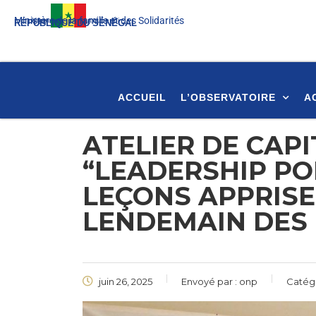
Ministère de la famille et des Solidarités
Un peuple, Un but, Une foi
RÉPUBLIQUE DU SÉNÉGAL
ACCUEIL
L’OBSERVATOIRE
A
ATELIER DE CAPI
“LEADERSHIP PO
LEÇONS APPRISE
LENDEMAIN DES 
juin 26, 2025
Envoyé par :
onp
Catég