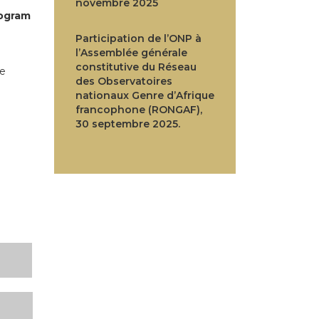
novembre 2025
rogram
Participation de l’ONP à
l’Assemblée générale
constitutive du Réseau
te
des Observatoires
nationaux Genre d’Afrique
francophone (RONGAF),
30 septembre 2025.