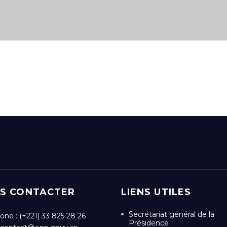
S CONTACTER
LIENS UTILES
Secrétariat général de la
one : (+221) 33 825 28 26
Présidence