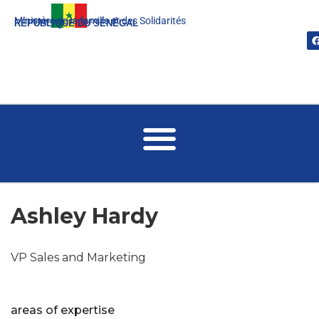
Ministère de la famille et des Solidarités
Un peuple, Un but, Une foi
RÉPUBLIQUE DU SÉNÉGAL
Ashley Hardy
VP Sales and Marketing
areas of expertise