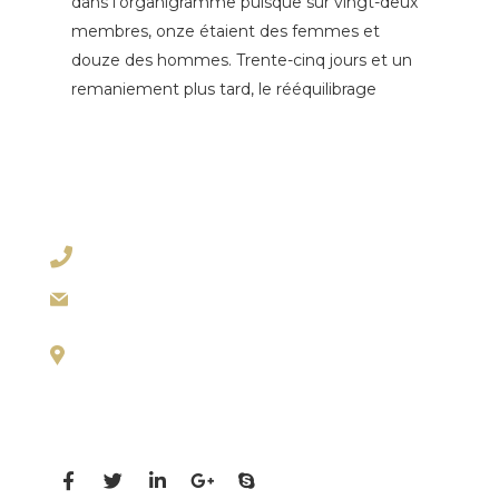
dans l’organigramme puisque sur vingt-deux
membres, onze étaient des femmes et
douze des hommes. Trente-cinq jours et un
remaniement plus tard, le rééquilibrage
Détails du contact
+1 628 123 4000
ashley@cop.com
131 Bain Street
New York, Pennsylvania 01234, United States
Profils sociaux