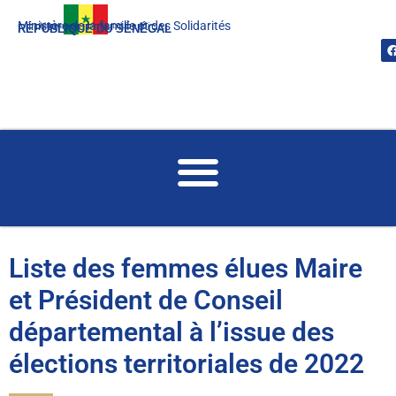
Ministère de la famille et des Solidarités
Un peuple, Un but, Une foi
RÉPUBLIQUE DU SÉNÉGAL
Liste des femmes élues Maire
et Président de Conseil
départemental à l’issue des
élections territoriales de 2022